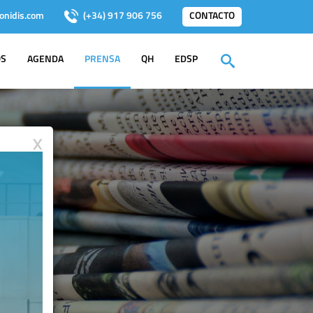
onidis.com
(+34) 917 906 756
CONTACTO
OS
AGENDA
PRENSA
QH
EDSP
X