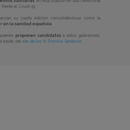
remios Sanitarias
, en esta ocasión en una ceremonia
frente al Covid-19.
canzan su cuarta edición consolidándose como la
r en la sanidad española
.
 quienes
proponen candidatas
a estos galardones,
a través del
site de los IV Premios Sanitarias
.