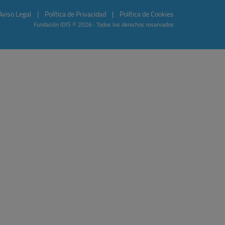
Aviso Legal
|
Política de Privacidad
|
Política de Cookies
Fundación IDIS © 2026 · Todos los derechos reservados