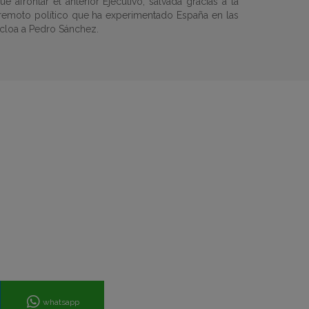
afrontar el anterior Ejecutivo, salvada gracias a la
rremoto político que ha experimentado España en las
ncloa a Pedro Sánchez.
whatsapp