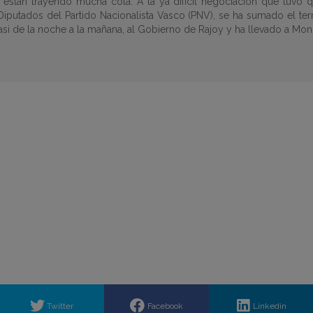
tán trayendo mucha cola. A la ya difícil negociación que tuvo que 
Diputados del Partido Nacionalista Vasco (PNV), se ha sumado el te
asi de la noche a la mañana, al Gobierno de Rajoy y ha llevado a Mo
Twitter
Facebook
Linkedin