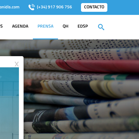
onidis.com
(+34) 917 906 756
CONTACTO
OS
AGENDA
PRENSA
QH
EDSP
X