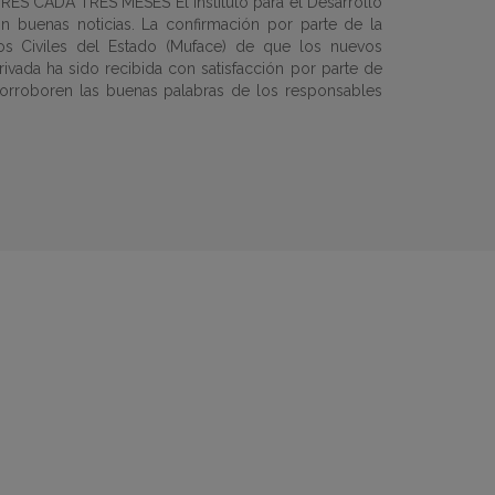
CADA TRES MESES El Instituto para el Desarrollo
n buenas noticias. La confirmación por parte de la
os Civiles del Estado (Muface) de que los nuevos
privada ha sido recibida con satisfacción por parte de
corroboren las buenas palabras de los responsables