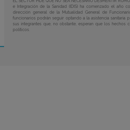
EL SECTOR PIDE QUE NO SEA NECESARIO DESMENTIR RUMORES 
e Integración de la Sanidad (IDIS) ha comenzado el año co
dirección general de la Mutualidad General de Funcionari
funcionarios podrán seguir optando a la asistencia sanitaria 
sus integrantes que, no obstante, esperan que los hechos 
políticos.