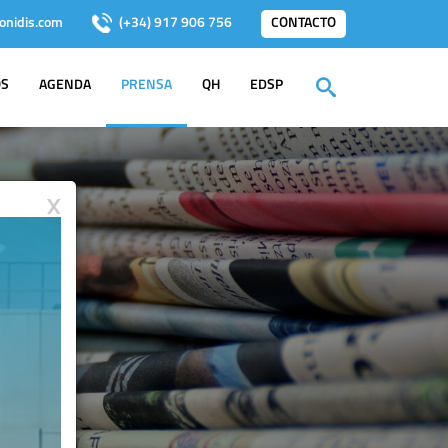
onidis.com
(+34) 917 906 756
CONTACTO
OS
AGENDA
PRENSA
QH
EDSP
X