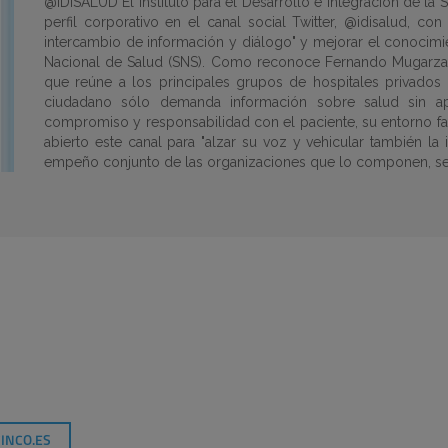
@IDISALUD El Instituto para el Desarrollo e Integración de la
perfil corporativo en el canal social Twitter, @idisalud, c
intercambio de información y diálogo" y mejorar el conocimie
Nacional de Salud (SNS). Como reconoce Fernando Mugarza, d
que reúne a los principales grupos de hospitales privados
ciudadano sólo demanda información sobre salud sin ape
compromiso y responsabilidad con el paciente, su entorno fami
abierto este canal para "alzar su voz y vehicular también la
empeño conjunto de las organizaciones que lo componen, se 
INCO.ES