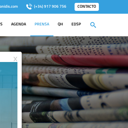
onidis.com
(+34) 917 906 756
CONTACTO
OS
AGENDA
PRENSA
QH
EDSP
X