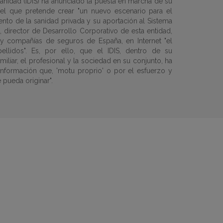
 Sanidad (IDIS) ha anunciado la puesta en marcha de su
on el que pretende crear "un nuevo escenario para el
nto de la sanidad privada y su aportación al Sistema
irector de Desarrollo Corporativo de esta entidad,
 y compañías de seguros de España, en Internet "el
llidos". Es, por ello, que el IDIS, dentro de su
liar, el profesional y la sociedad en su conjunto, ha
 información que, 'motu proprio' o por el esfuerzo y
pueda originar".