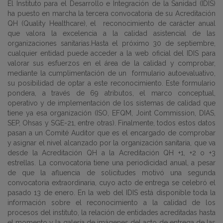
El Instituto para el Desarrollo e Integración de la Sanidad (IDIS)
ha puesto en marcha la tercera convocatoria de su Acreditación
QH (Quality Healthcare), el reconocimiento de carácter anual
que valora la excelencia a la calidad asistencial de las
organizaciones sanitarias.Hasta el próximo 30 de septiembre,
cualquier entidad puede acceder a la web oficial del IDIS para
valorar sus esfuerzos en el área de la calidad y comprobar,
mediante la cumplimentación de un formulario autoevaluativo,
su posibilidad de optar a este reconocimiento. Este formulario
pondera, a través de 69 atributos, el marco conceptual,
operativo y de implementación de los sistemas de calidad que
tiene ya esa organización (ISO, EFQM, Joint Commission, DIAS,
SEP, Ohsas y SGE-21, entre otras). Finalmente, todos estos datos
pasan a un Comité Auditor que es el encargado de comprobar
y asignar el nivel alcanzado por la organización sanitaria, que va
desde la Acreditación QH a la Acreditación QH +1, +2 o +3
estrellas. La convocatoria tiene una periodicidad anual, a pesar
de que la afluencia de solicitudes motivó una segunda
convocatoria extraordinaria, cuyo acto de entrega se celebró el
pasado 13 de enero. En la web del IDIS está disponible toda la
información sobre el reconocimiento a la calidad de los
procesos del instituto, la relación de entidades acreditadas hasta
el momento y la galería de imágenes del acto de entrega de las