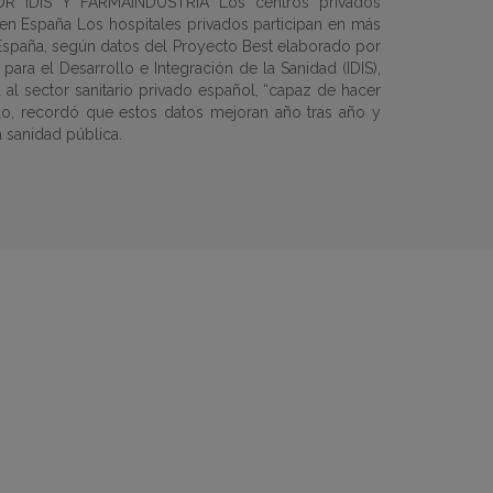
IDIS Y FARMAINDUSTRIA Los centros privados
 en España Los hospitales privados participan en más
 España, según datos del Proyecto Best elaborado por
para el Desarrollo e Integración de la Sanidad (IDIS),
a al sector sanitario privado español, “capaz de hacer
do, recordó que estos datos mejoran año tras año y
a sanidad pública.