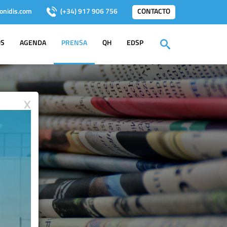
onidis.com
(+34) 917 906 756
CONTACTO
OS
AGENDA
PRENSA
QH
EDSP
X