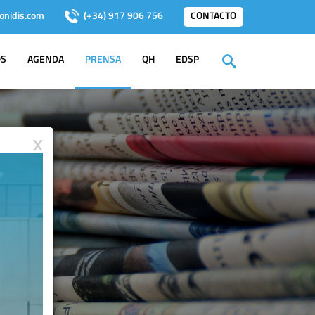
onidis.com
(+34) 917 906 756
CONTACTO
OS
AGENDA
PRENSA
QH
EDSP
X