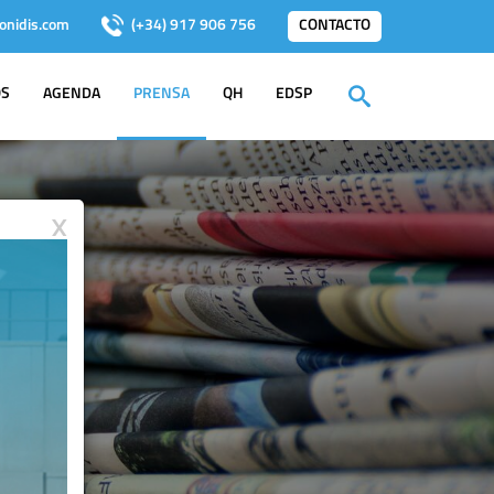
onidis.com
(+34) 917 906 756
CONTACTO
OS
AGENDA
PRENSA
QH
EDSP
X