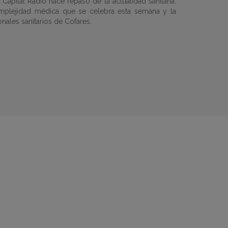
apital Radio hace repaso de la actualidad sanitaria.
omplejidad médica que se celebra esta semana y la
ales sanitarios de Cofares.