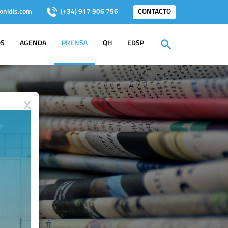
onidis.com
(+34) 917 906 756
CONTACTO
OS
AGENDA
PRENSA
QH
EDSP
X