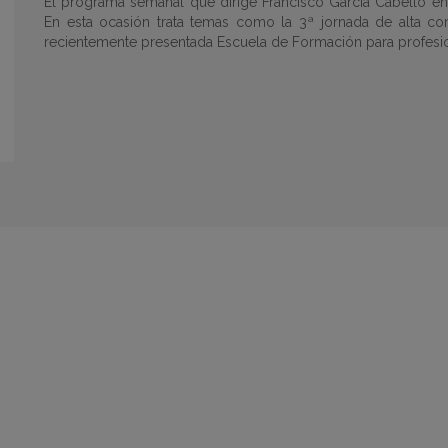
El programa semanal que dirige Francisco García Cabello en C
En esta ocasión trata temas como la 3ª jornada de alta c
recientemente presentada Escuela de Formación para profesion