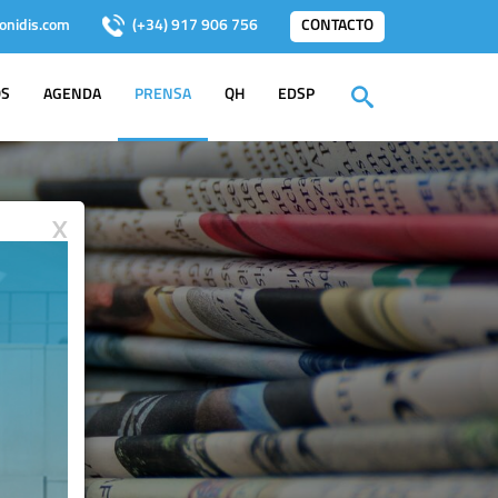
onidis.com
(+34) 917 906 756
CONTACTO
OS
AGENDA
PRENSA
QH
EDSP
X