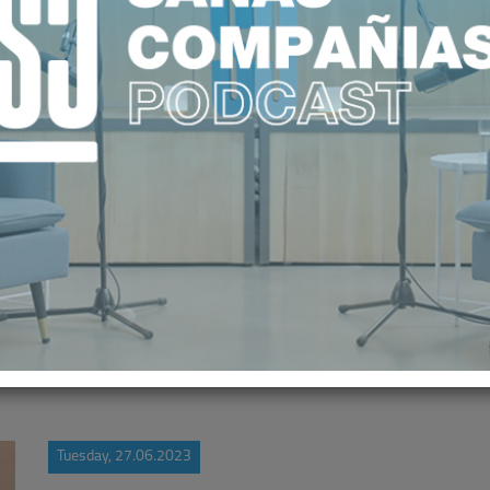
HOSPITALES, JUAN ABARCA, COND
'MADRILEÑO DEL AÑO'
Tuesday, 27.06.2023