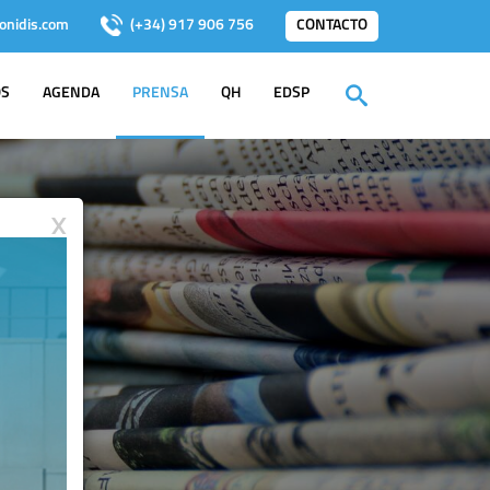
onidis.com
(+34) 917 906 756
CONTACTO
OS
AGENDA
PRENSA
QH
EDSP
X