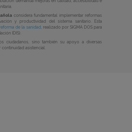
blación demanda mejoras en calidad, accesibilidad e
itaria.
pañola
considera fundamental implementar reformas
vación y productividad del sistema sanitario. Esta
reforma de la sanidad
, realizado por SIGMA DOS para
ación IDIS).
 los ciudadanos, sino también su apoyo a diversas
continuidad asistencial.