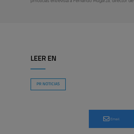
prnoticias entrevista a Fernando Mugarza, director d
LEER EN
PR NOTICIAS
Email