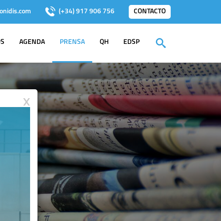
onidis.com
(+34) 917 906 756
CONTACTO
OS
AGENDA
PRENSA
QH
EDSP
X