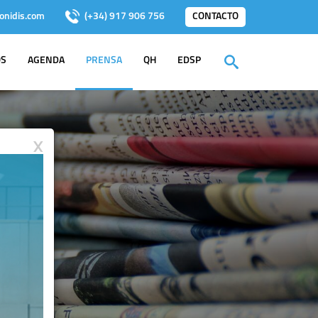
onidis.com
(+34) 917 906 756
CONTACTO
OS
AGENDA
PRENSA
QH
EDSP
X