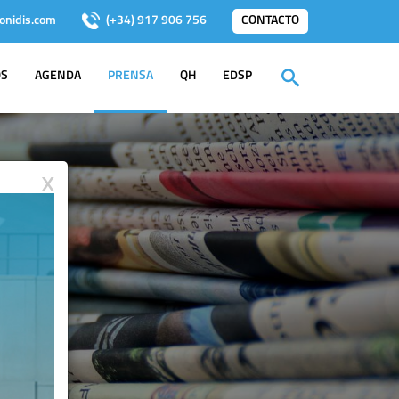
onidis.com
(+34) 917 906 756
CONTACTO
OS
AGENDA
PRENSA
QH
EDSP
X