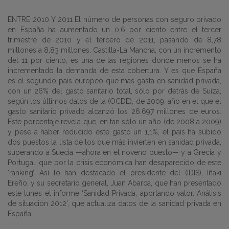
ENTRE 2010 Y 2011 El número de personas con seguro privado
en España ha aumentado un 0,6 por ciento entre el tercer
trimestre de 2010 y el tercero de 2011, pasando de 8,78
millones a 8,83 millones. Castilla-La Mancha, con un incremento
del 11 por ciento, es una de las regiones donde menos se ha
incrementado la demanda de esta cobertura. Y es que España
es el segundo país europeo que más gasta en sanidad privada,
con un 26% del gasto sanitario total, sólo por detrás de Suiza,
según los últimos datos de la (OCDE), de 2009, año en el que el
gasto sanitario privado alcanzó los 26.697 millones de euros.
Este porcentaje revela que, en tan sólo un año (de 2008 a 2009)
y pese a haber reducido este gasto un 1,1%, el país ha subido
dos puestos la lista de los que más invierten en sanidad privada,
superando a Suecia —ahora en el noveno puesto— y a Grecia y
Portugal, que por la crisis económica han desaparecido de este
‘ranking’. Así lo han destacado el presidente del (IDIS), Iñaki
Ereño, y su secretario general, Juan Abarca, que han presentado
este lunes el informe ‘Sanidad Privada, aportando valor. Análisis
de situación 2012’, que actualiza datos de la sanidad privada en
España.