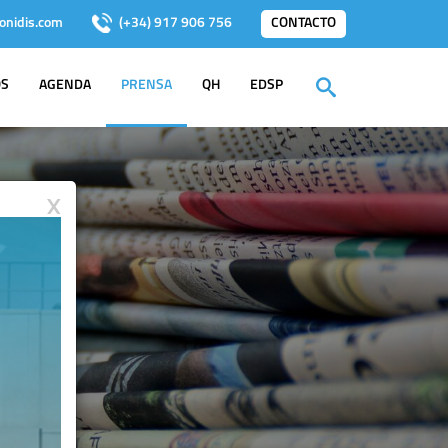
onidis.com
(+34) 917 906 756
CONTACTO
OS
AGENDA
PRENSA
QH
EDSP
X