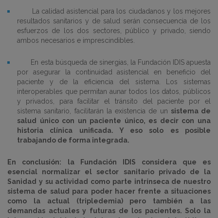
La calidad asistencial para los ciudadanos y
los mejores
resultados
sanitarios y de salud
serán consecuencia de los
esfuerzos de los dos sectores, público y privado, siendo
ambos
necesarios e
imprescindibles.
En esta búsqueda de sinergias, l
a Fundación IDIS apuesta
por
asegura
r
la continuidad asistencial en beneficio de
l
paciente y de
la eficiencia del sistema.
Los sistemas
interoperables que
permitan aunar todos los datos, públicos
y privados, para facilitar el tránsito del paciente por el
sistema sanitario
,
facilitarán la exis
tencia de un
sistema de
sa
lud único con un paciente único, es decir con una
historia clínica unificada. Y eso solo es posible
trabajando de forma integrada.
En conclusión
:
la Fundación IDIS considera que es
esencial normalizar el sector sanitario privado de la
Sanidad y su actividad como parte intrínseca de nuestro
sistema de salud para poder hacer frente a situaciones
como la actual (tripledemia) pero también a las
demandas actuales y futuras de los pacientes. Solo la