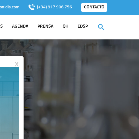
onidis.com
(+34) 917 906 756
CONTACTO
OS
AGENDA
PRENSA
QH
EDSP
X