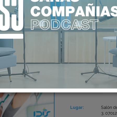
09
PR
PRI
JAN 2013
AP
Lugar:
Salón de
3. 0701