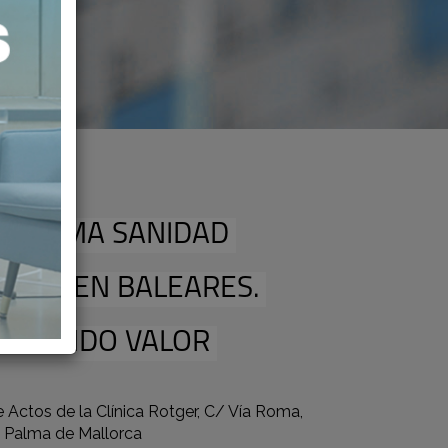
OGRAMA SANIDAD
VADA EN BALEARES.
ORTANDO VALOR
 Actos de la Clínica Rotger, C/ Vía Roma,
2 Palma de Mallorca