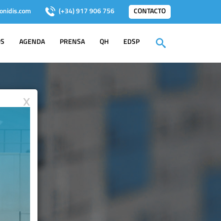
onidis.com
(+34) 917 906 756
CONTACTO
OS
AGENDA
PRENSA
QH
EDSP
X