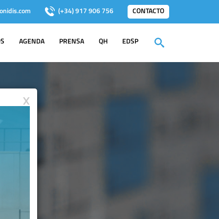
onidis.com
(+34) 917 906 756
CONTACTO
OS
AGENDA
PRENSA
QH
EDSP
X