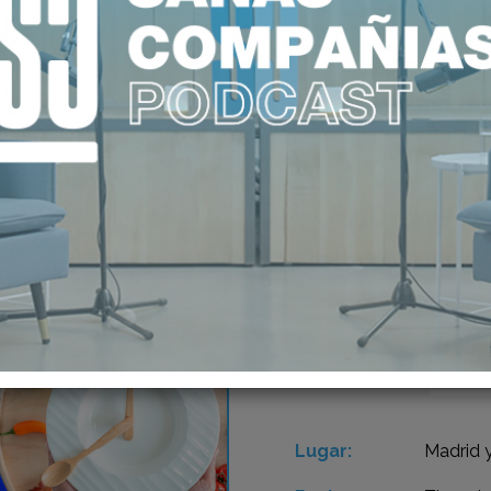
11
PR
"HÁ
SEP 2025
EN 
Lugar:
Madrid 