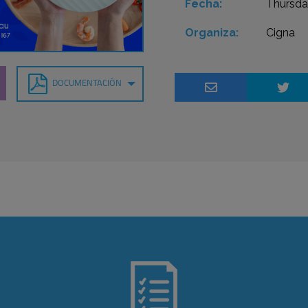
Fecha:
Thursda
Organiza:
Cigna
DOCUMENTACIÓN