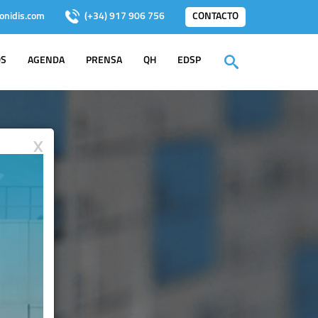
onidis.com
(+34) 917 906 756
CONTACTO
OS
AGENDA
PRENSA
QH
EDSP
X