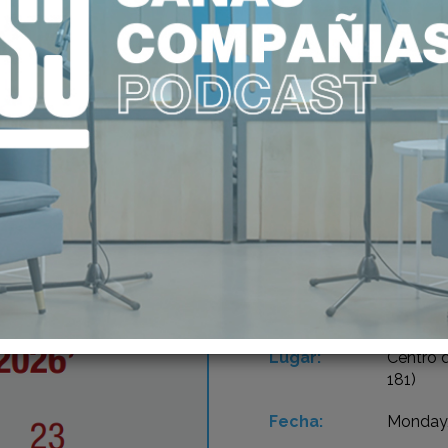
23
LA 
DE 
MAR 2026
Lugar:
Centro 
181)
Fecha:
Monday,