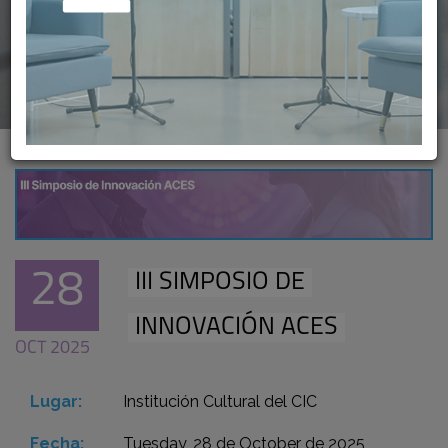
28
III SIMPOSIO DE
INNOVACIÓN ACES
OCT 2025
Lugar:
Institución Cultural del CIC
Fecha:
Tuesday, 28 de October de 2025