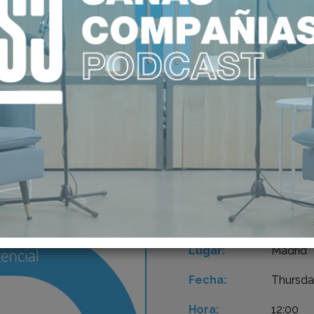
16
EXC
ASI
OCT 2014
Lugar:
Madrid
Fecha:
Thursda
Hora:
12:00